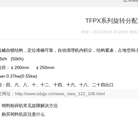
TFPX系列旋转分
时间：2015-09-06 16:24:06
浏览
机械自锁结构，定位准确可靠，自动清理机内积尘，结构紧凑，占地空间
5t/h
(50t/h)
径：￠200mm ￠250mm
r:0.37kw(0.55kw)
列：四、六、八、十、十二、十四、十六、十八、二十四出口
文网址：
http://www.sdzjjx.cn/news_view_122_106.html
：
饲料粉碎机常见故障解决方法
：
购买饲料机应注意什么