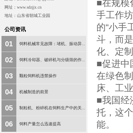
■在规模
网址：www.sdzjjx.cn
手工作坊
地址：山东省朝城工业园
的“小手
公司资讯
斗，而
01
饲料机械常见故障：堵机、振动异...
化、定
02
饲料冷却器、破碎机与分级筛的作...
■促进中
在绿色制
03
颗粒饲料机违禁操作
床、工
04
机械制造的前景
■我国经
05
制粒机、粉碎机在饲料生产中的关...
托，这
能。
06
饲料产量怎么迅速提高