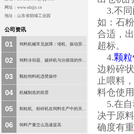
网址：www.sdzjjx.cn
3.不
地址：山东省朝城工业园
如：石粉
公司资讯
合适，
01
超标。
饲料机械常见故障：堵机、振动异...
4.
颗粒
02
饲料冷却器、破碎机与分级筛的作...
边粉碎
03
颗粒饲料机违禁操作
止喂料
料仓使
04
机械制造的前景
5.在
05
制粒机、粉碎机在饲料生产中的关...
决于原
06
确度有
饲料产量怎么迅速提高