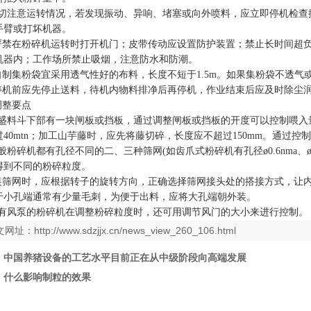
切注意运转情况，若发现振动、异响、堵塞或向外喷料，应立即停机检查
手臂或打坏机器。
严禁在粉碎机运转时打开机门；皮带传动应设置防护装置；禁止长时间超
机器内；工作场所禁止吸烟，注意防水和防潮。
自制集粉袋宜采用透气性好的布料，长度不短于1.5m。如果集粉袋不透气
停机前应先停止送料，待机内物料排净后再停机，作业结束后应及时除尘
整要点
盛料斗下部有一块闸板或挡板，通过调整闸板或挡板的开度可以控制喂入
过40mtn；加工山芋藤时，应先将藤切碎，长度应不超过150mm。通过
粉碎机都有孔径不同的二、三种筛网(如齿爪式粉碎机有孔径ø0.6nma、ø1
得到不同的粉碎粒度。
筛网时，应根据转子的旋转方向，正确选择筛网接头处的搭接方式，让内
于小孔端通常有少量毛刺，为便于出料，应将大孔端朝外装。
有风泵的粉碎机在调整粉碎粒度时，还可用调节风门的大小来进行控制。
文网址：
http://www.sdzjjx.cn/news_view_260_106.html
：
中国养猪设备的工艺水平目前正在从中级阶段向高端发展
：
什么影响制粒的效果