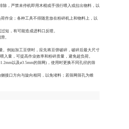
排除，严禁未停机即用木棍或手强行喂入或拉出物料，以
负荷作业；各种工具不得随意放在粉碎机上和物料上，以
或过短，有可能造成进料口反喷。
润滑。
量。例如加工豆饼时，应先将豆饼破碎，破碎后最大尺寸
控制喂入量，可提高作业效率和粉碎质量，避免超负荷。
.2mm以及ø3.5mm的筛网)，使用时更换不同孔径的筛
侧接口方向与旋向相同，以免堵料；若筛网筛孔为锥