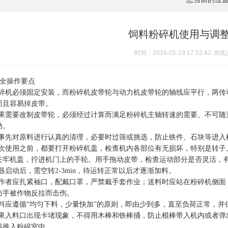
饲料粉碎机使用与调
时间：2016-05-19 17:52:42
浏览
全操作要点
碎机必须固定安装，而粉碎机皮带轮与动力机皮带轮的轴线应平行，两传
而且容易掉皮带。
果需要改制皮带轮，必须经过计算而满足粉碎机主轴转速的需要。不可随意
动。
事先对原料进行认真的清理，必要时过筛或挑选，防止铁件、石块等进入
次使用之前，都要打开粉碎机盖，检查机内各部位有无损坏，特别是转子
关牢机盖，拧进机门上的手轮。用手拖动皮带，检查运动部分是否灵活，
器启动后，需空转2-3min，待运转正常以后才逐渐加料。
作者应扎紧袖口，配戴口罩，严禁戴手套作业；送料时应站在粉碎机侧面
防手被作物反拉而击伤。
料应遵循“均匀下料，少量快加”的原则，即由少到多，直至负荷正常，并保
果入料口出现卡堵现象，不得用木棒和铁棒捅，防止棍棒带入机内或者弹
料推入粉碎室中。