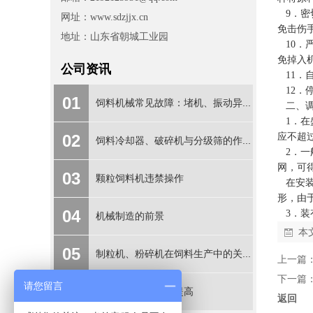
9．密
网址：www.sdzjjx.cn
免击伤
地址：山东省朝城工业园
10．
免掉入
公司资讯
11．
12．
01
饲料机械常见故障：堵机、振动异...
二、调
1．在
02
应不超
饲料冷却器、破碎机与分级筛的作...
2．一般
网，可
03
颗粒饲料机违禁操作
在安装
形，由
04
3．装
机械制造的前景
本
05
制粒机、粉碎机在饲料生产中的关...
上一篇
下一篇
请您留言
06
饲料产量怎么迅速提高
返回