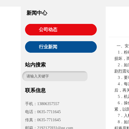
新闻中心
公司动态
一、安
行业新闻
1．粉
损坏，
站内搜索
2．如
剧烈震
3．要
4．每
联系信息
后，再
5．机
6．操
手机：13806357557
紧，以
电话：0635-7711645
7．入
传真：0635-7711645
8．如
邮箱：2192125931@qq.com
杆将原